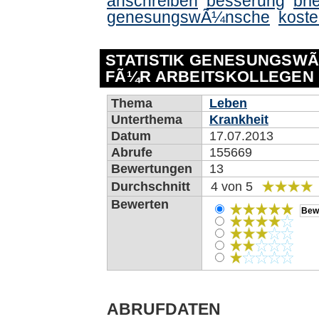
anschreiben
besserung
brie
genesungswÃ¼nsche
koste
STATISTIK GENESUNGSW
FÃ¼R ARBEITSKOLLEGEN
Thema
Leben
Unterthema
Krankheit
Datum
17.07.2013
Abrufe
155669
Bewertungen
13
Durchschnitt
4 von 5
Bewerten
ABRUFDATEN