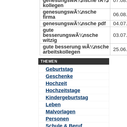
genesungswÃ¼nsche fÃ¼r
07.08
kollegen
genesungswÃ¼nsche
06.08
firma
genesungswÃ¼nsche pdf
04.07
gute
besserungswÃ¼nsche
03.07
witzig
gute besserung wÃ¼nsche
25.06
arbeitskollegen
THEMEN
Geburtstag
Geschenke
Hochzeit
Hochzeitstage
Kindergeburtstag
Leben
Malvorlagen
Personen
Schule & Beruf