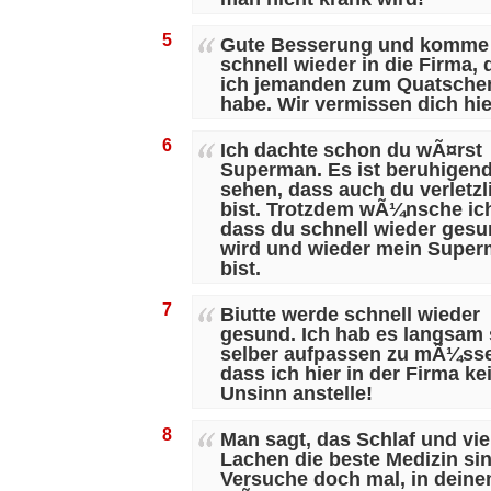
5
Gute Besserung und komme
schnell wieder in die Firma, 
ich jemanden zum Quatsche
habe. Wir vermissen dich hie
6
Ich dachte schon du wÃ¤rst
Superman. Es ist beruhigend
sehen, dass auch du verletzl
bist. Trotzdem wÃ¼nsche ich
dass du schnell wieder ges
wird und wieder mein Supe
bist.
7
Biutte werde schnell wieder
gesund. Ich hab es langsam 
selber aufpassen zu mÃ¼ss
dass ich hier in der Firma ke
Unsinn anstelle!
8
Man sagt, das Schlaf und vie
Lachen die beste Medizin sin
Versuche doch mal, in dein