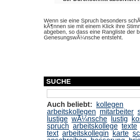
Wenn sie eine Spruch besonders schÃ
kÃ¶nnen sie mit einem Klick ihre Sti
abgeben, so dass eine Rangliste der b
GenesungswÃ¼nsche entsteht.
SUCHE
Auch beliebt:
kollegen
arbeitskollegen
mitarbeiter
lustige
wÃ¼nsche
lustig
ko
spruch
arbeitskollege
texte
text
arbeitskollegin
karte
sc