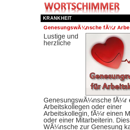
KRANKHEIT
GenesungswÃ¼nsche fÃ¼r Arbei
Lustige und
herzliche
GenesungswÃ¼nsche fÃ¼r 
Arbeitskollegen oder einer
Arbeitskollegin, fÃ¼r einen M
oder einer Mitarbeiterin. Die
WÃ¼nsche zur Genesung k