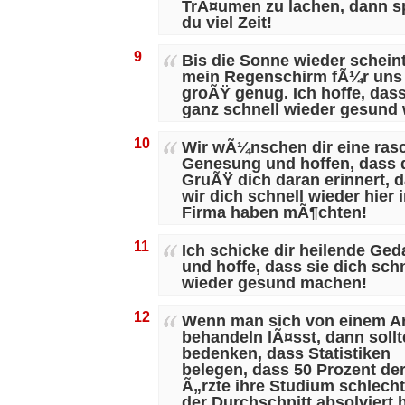
TrÃ¤umen zu lachen, dann s
du viel Zeit!
9
Bis die Sonne wieder scheint
mein Regenschirm fÃ¼r uns
groÃŸ genug. Ich hoffe, das
ganz schnell wieder gesund 
10
Wir wÃ¼nschen dir eine ras
Genesung und hoffen, dass 
GruÃŸ dich daran erinnert, 
wir dich schnell wieder hier 
Firma haben mÃ¶chten!
11
Ich schicke dir heilende Ge
und hoffe, dass sie dich schn
wieder gesund machen!
12
Wenn man sich von einem Ar
behandeln lÃ¤sst, dann soll
bedenken, dass Statistiken
belegen, dass 50 Prozent de
Ã„rzte ihre Studium schlecht
der Durchschnitt absolviert 