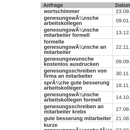
Anfrage
Datu
wortschimmer
23.09
genesungswÃ¼nsche
09.01
arbeitskollegen
genesungswÃ¼nsche
13.12
mitarbeiter formell
formelle
genesungswÃ¼nsche an
22.11
mitarbeiter
genesungswunsche
09.09
kostenlos ausdrucken
genesungsschreiben von
30.11
firma an mitarbeiter
sprÃ¼che gute besserung
18.11
arbeitskollegen
genesungswÃ¼nsche
14.10
arbeitskollegen formell
genesungsschreiben an
27.08
mitarbeiter krebs
gute besserung mitarbeiter
21.08
kurze