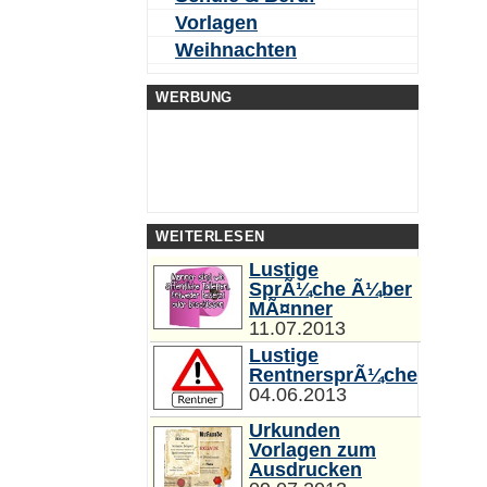
Vorlagen
Weihnachten
WERBUNG
WEITERLESEN
Lustige
SprÃ¼che Ã¼ber
MÃ¤nner
11.07.2013
Lustige
RentnersprÃ¼che
04.06.2013
Urkunden
Vorlagen zum
Ausdrucken