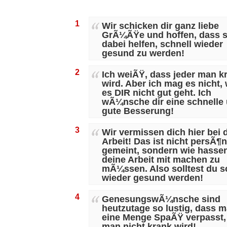
1
Wir schicken dir ganz liebe
GrÃ¼ÃŸe und hoffen, dass si
dabei helfen, schnell wieder
gesund zu werden!
2
Ich weiÃŸ, dass jeder man k
wird. Aber ich mag es nicht,
es DIR nicht gut geht. Ich
wÃ¼nsche dir eine schnelle
gute Besserung!
3
Wir vermissen dich hier bei 
Arbeit! Das ist nicht persÃ¶n
gemeint, sondern wie hassen
deine Arbeit mit machen zu
mÃ¼ssen. Also solltest du s
wieder gesund werden!
4
GenesungswÃ¼nsche sind
heutzutage so lustig, dass 
eine Menge SpaÃŸ verpasst
man nicht krank wird!