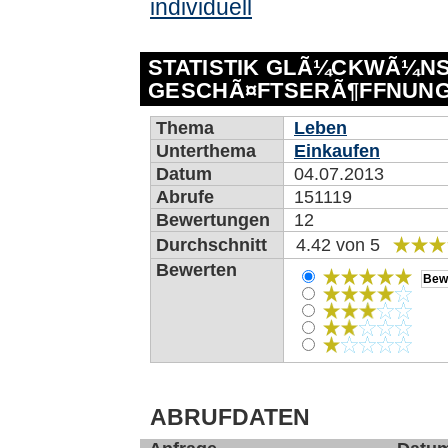
individuell
STATISTIK GLÃ¼CKWÃ¼N
GESCHÃ¤FTSERÃ¶FFNUN
Thema
Leben
Unterthema
Einkaufen
Datum
04.07.2013
Abrufe
151119
Bewertungen
12
Durchschnitt
4.42 von 5
Bewerten
ABRUFDATEN