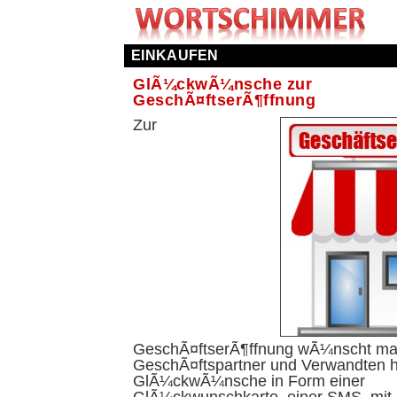
EINKAUFEN
GlÃ¼ckwÃ¼nsche zur
GeschÃ¤ftserÃ¶ffnung
Zur
GeschÃ¤ftserÃ¶ffnung wÃ¼nscht ma
GeschÃ¤ftspartner und Verwandten h
GlÃ¼ckwÃ¼nsche in Form einer