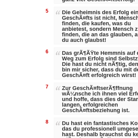
5
Die Geheimnis des Erfolg ei
GeschÃ¤fts ist nicht, Mensc
finden, die kaufen, was du
anbietest, sondern Mensch 
finden, die an das glauben, 
du auch glaubst!
6
Das grÃ¶ÃŸte Hemmnis auf
Weg zum Erfolg sind Selbstz
Die hast du nicht nÃ¶tig, de
bin mir sicher, dass du mit 
GeschÃ¤ft erfolgreich wirst!
7
Zur GeschÃ¤ftserÃ¶ffnung
wÃ¼nsche ich ihnen viel Erf
und hoffe, dass dies der Star
langen, erfolgreichen
GeschÃ¤ftsbeziehung ist.
8
Du hast ein fantastisches Ko
das du professionell umgese
hast. Deshalb brauchst du k