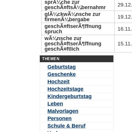
sprÃ¼che zur
29.12
geschÃ¤ftsÃ¼bernahmr
glÃ¼ckwÃ¼nsche zur
19.12
firmenÃ¼bergabe
geschÃ¤ftserÃ¶ffnung
16.11
spruch
wÃ¼nsche zur
geschÃ¤ftserÃ¶ffnung
15.11
geschÃ¤ftlich
THEMEN
Geburtstag
Geschenke
Hochzeit
Hochzeitstage
Kindergeburtstag
Leben
Malvorlagen
Personen
Schule & Beruf