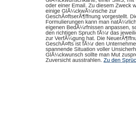
GlÃ¼ckwunschkarte, einer SMS, mit 
oder einer Email. Zu diesem Zweck w
einige GlÃ¼ckwÃ¼nsche zur
GeschÃ¤ftserÃ¶ffnung vorgestellt. Di
Formulierungen kann man natÃ¼rlich
eigenen BedÃ¼rfnissen anpassen, s
den richtigen Spruch fÃ¼r das jeweil
zur VerfÃ¼gung hat. Die NeuerÃ¶ffn
GeschÃ¤fts ist fÃ¼r den Unternehme
spannende Situation voller Unsicherh
GlÃ¼ckwunsch sollte man Mut zuspr
Zuversicht ausstrahlen.
Zu den Sprü