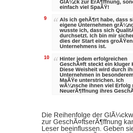
GlÃ¼ck zur ErÃ¶ffnung, son
einfach viel SpaÃŸ!
9
Als ich gehÃ¶rt habe, dass s
eigene Unternehmen grÃ¼n
wusste ich, dass sich Qualit
durchsetzt. Ich bin mir siche
dies der Start eines groÃŸen
Unternehmens ist.
10
Hinter jedem erfolgreichen
GeschÃ¤ft steckt ein kluger 
Diese Weisheit wird durch ih
Unternehmen in besondere
MaÃŸe unterstrichen. Ich
wÃ¼nsche ihnen viel Erfolg 
NeuerÃ¶ffnung ihres GeschÃ
Die Reihenfolge der GlÃ¼c
zur GeschÃ¤ftserÃ¶ffnung ka
Leser beeinflussen. Geben sie