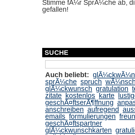
Stimme fÃ¼r SprÃ¼che ab, di
gefallen!
SUCHE
Auch beliebt:
glÃ¼ckwÃ¼n
sprÃ¼che
spruch
wÃ¼nsc
glÃ¼ckwunsch
gratulation
t
zitate
kostenlos
karte
lusti
geschÃ¤ftserÃ¶ffnung
anpa
anschreiben
aufregend
aus
emails
formulierungen
freu
geschÃ¤ftspartner
glÃ¼ckwunschkarten
gratul