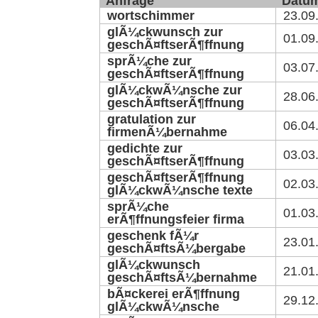
Anfrage
Datu
wortschimmer
23.09
glÃ¼ckwunsch zur
01.09
geschÃ¤ftserÃ¶ffnung
sprÃ¼che zur
03.07
geschÃ¤ftserÃ¶ffnung
glÃ¼ckwÃ¼nsche zur
28.06
geschÃ¤ftserÃ¶ffnung
gratulation zur
06.04
firmenÃ¼bernahme
gedichte zur
03.03
geschÃ¤ftserÃ¶ffnung
geschÃ¤ftserÃ¶ffnung
02.03
glÃ¼ckwÃ¼nsche texte
sprÃ¼che
01.03
erÃ¶ffnungsfeier firma
geschenk fÃ¼r
23.01
geschÃ¤ftsÃ¼bergabe
glÃ¼ckwunsch
21.01
geschÃ¤ftsÃ¼bernahme
bÃ¤ckerei erÃ¶ffnung
29.12
glÃ¼ckwÃ¼nsche