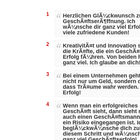
1
Herzlichen GlÃ¼ckwunsch z
GeschÃ¤ftserÃ¶ffnung. Ich
wÃ¼nsche dir ganz viel Erfo
viele zufriedene Kunden!
2
KreativitÃ¤t und Innovation 
die KrÃ¤fte, die ein GeschÃ¤
Erfolg fÃ¼hren. Von beiden 
ganz viel. Ich glaube an dich
3
Bei einem Unternehmen geht
nicht nur um Geld, sondern 
dass TrÃ¤ume wahr werden. 
Erfolg!
4
Wenn man ein erfolgreiches
GeschÃ¤ft sieht, dann sieht
auch einen GeschÃ¤ftsmann,
ein Risiko eingegangen ist. I
beglÃ¼ckwÃ¼nsche dich zu
diesem Schritt und wÃ¼nsch
ganz viel GeschÃ¤ftserfolg!