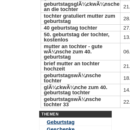
geburtstagsglÃ¼ckwÃ¼nsche
21
an die tochter
tochter gratuliert mutter zum
28
geburtstag
40 geburtstag tochter
27
50. geburtstag der tochter,
13
kostenlos
mutter an tochter - gute
wÃ¼nsche zum 40.
06
geburtstag
brief mutter an tochter
21
hochzeit
geburtstagswÃ¼nsche
18
tochter
glÃ¼ckwÃ¼nche zum 40.
14
geburtstag tochter
geburtstagswÃ¼nsche
22
tochter 33
THEMEN
Geburtstag
Geschenke