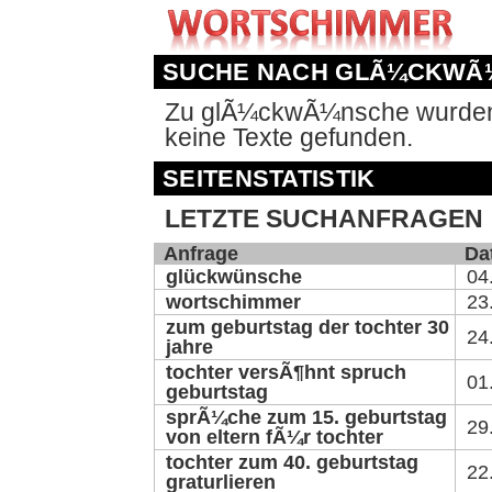
SUCHE NACH GLÃ¼CKWÃ
Zu glÃ¼ckwÃ¼nsche wurden 
keine Texte gefunden.
SEITENSTATISTIK
LETZTE SUCHANFRAGEN
Anfrage
Da
glückwünsche
04
wortschimmer
23
zum geburtstag der tochter 30
24
jahre
tochter versÃ¶hnt spruch
01
geburtstag
sprÃ¼che zum 15. geburtstag
29
von eltern fÃ¼r tochter
tochter zum 40. geburtstag
22
graturlieren