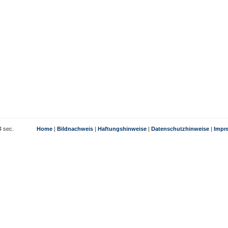
384 sec.
Home
|
Bildnachweis
|
Haftungshinweise
|
Datenschutzhinweise
|
Impr