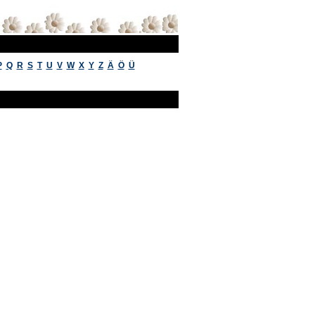
P
Q
R
S
T
U
V
W
X
Y
Z
Ä
Ö
Ü