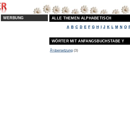
WERBUNG
ALLE THEMEN ALPHABETISCH
A
B
C
D
E
F
G
H
I
J
K
L
M
N
O
WÖRTER MIT ANFANGSBUCHSTABE Y
Ã¼bersetzung
(3)