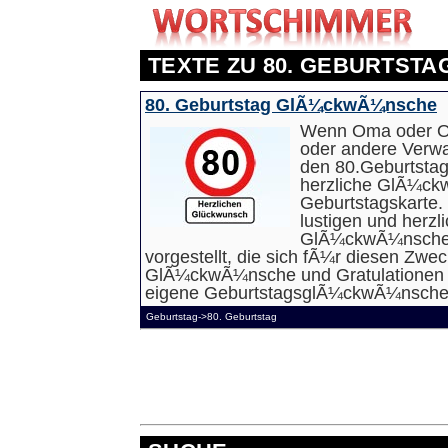
TEXTE ZU 80. GEBURTSTA
80. Geburtstag GlÃ¼ckwÃ¼nsche
Wenn Oma oder Op
oder andere Verw
den 80.Geburtstag 
herzliche GlÃ¼ck
Geburtstagskarte.
lustigen und herzl
GlÃ¼ckwÃ¼nsche 
vorgestellt, die sich fÃ¼r diesen Zwec
GlÃ¼ckwÃ¼nsche und Gratulationen s
eigene GeburtstagsglÃ¼ckwÃ¼nsche 
Geburtstag->80. Geburtstag