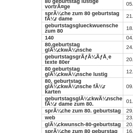
80 geburtstag lustige
05
vortrÃ¤ge
sprÃ¼che zum 80 geburtstag
21
fÃ¼r dame
geburtstagsglueckwuensche
18
zum 80
140
04
80.geburtstag
24
glÃ¼ckwÃ¼nsche
geburtstagsgrÃƒÂ¼ÃƒÅ¸e
20
texte 80er
80 geburtstag
12
glÃ¼ckwÃ¼nsche lustig
80. geburtstag
glÃ¼ckwÃ¼nsche fÃ¼r
09
karten
geburtstagsglÃ¼ckwÃ¼nsche
01
fÃ¼r dame zum 80.
sprÃ¼che zum 80. geburtstag
29
web
23
glÃ¼ckwunsch-80-geburtstag
20
sprÃ¼che zum 80 geburstag
16