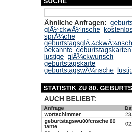
SUCHE
Ähnliche Anfragen:
geburt
glÃ¼ckwÃ¼nsche
kostenlo
sprÃ¼che
geburtstagsglÃ¼ckwÃ¼nsc
bekannte
geburtstagskarten
lustige
glÃ¼ckwunsch
geburtstagskarte
geburtstagswÃ¼nsche
lusti
STATISTIK ZU 80. GEBURT
AUCH BELIEBT:
Anfrage
Da
wortschimmer
23
geburtstagswu00fcnsche 80
02
tante