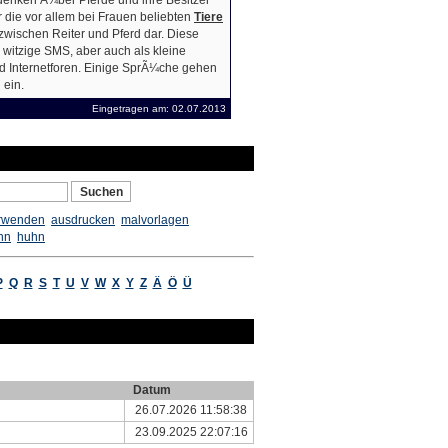
enken Ã¼ber Pferde und ihre Besitzer
 die vor allem bei Frauen beliebten
Tiere
 zwischen Reiter und Pferd dar. Diese
 witzige SMS, aber auch als kleine
 Internetforen. Einige SprÃ¼che gehen
 ein.
Eingetragen am: 02.07.2013
rwenden
ausdrucken
malvorlagen
hn
huhn
P
Q
R
S
T
U
V
W
X
Y
Z
Ä
Ö
Ü
Datum
26.07.2026 11:58:38
23.09.2025 22:07:16