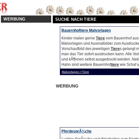
WERBUNG
SUCHE NACH TIERE
Bauernhoftiere Malvorlagen
Kinder malen gerne
Tiere
vom Bauernhof aus. 
Malvorlagen und Ausmalbilder zum Ausdrucken
Vorschaufbild des jeweiligen
Tiere
s gelangt m
man das Tier sofort ausdrucken kann. Alle Vor
und kÃ¶nnen selbst ausgedruckt werden. Neb
Hahn sind weitere Bauernhof
tiere
wie Schaf u
Malvorlagen->Tiere
WERBUNG
PferdesprÃ¼che