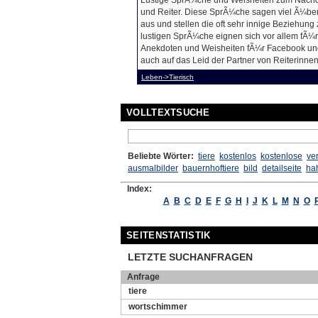
Lustige SprÃ¼che und Weisheiten zum Nachd
und Reiter. Diese SprÃ¼che sagen viel Ã¼ber
aus und stellen die oft sehr innige Beziehung
lustigen SprÃ¼che eignen sich vor allem fÃ¼r
Anekdoten und Weisheiten fÃ¼r Facebook und
auch auf das Leid der Partner von Reiterinnen
Leben->Tierisch
VOLLTEXTSUCHE
Beliebte Wörter:
tiere
kostenlos
kostenlose
ve
ausmalbilder
bauernhoftiere
bild
detailseite
ha
Index:
A
B
C
D
E
F
G
H
I
J
K
L
M
N
O
SEITENSTATISTIK
LETZTE SUCHANFRAGEN
Anfrage
tiere
wortschimmer